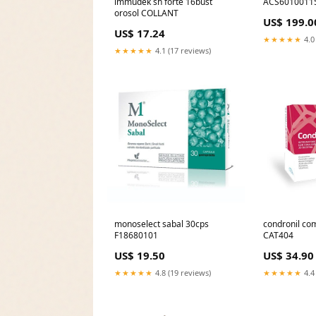
immudek sh forte 16bust
ACS60100115
orosol COLLANT
industrielle 
US$ 199.0
Klöckner
US$ 17.24
★★★★★
4.0
★★★★★
4.1 (17 reviews)
monoselect sabal 30cps
condronil co
F18680101
CAT404
US$ 19.50
US$ 34.90
★★★★★
4.8 (19 reviews)
★★★★★
4.4