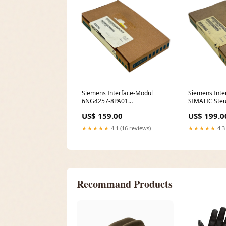
Siemens Interface-Modul
Siemens Inte
6NG4257-8PA01
SIMATIC Ste
Steuerungskarte
P4D2541-2A I
US$ 159.00
US$ 199.0
Industrieelektronik TRS
★★★★★
4.1 (16 reviews)
★★★★★
4.3
Recommand Products