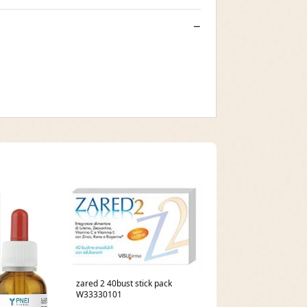
zared 2 40bust stick pack
W33330101