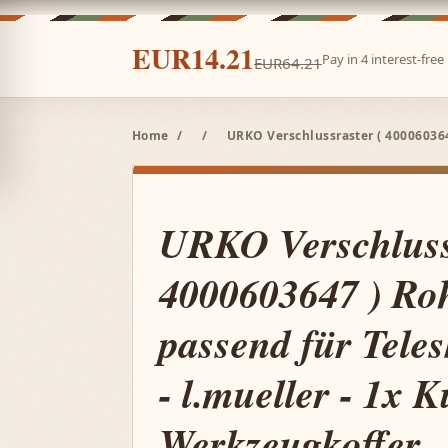
EUR14.21
Pay in 4 interest-fre
EUR64.21
Home
/
/
URKO Verschlussraster ( 400060364
URKO Verschluss
4000603647 ) Ro
passend für Tele
- l.mueller - 1x K
Werkzeugkoffer