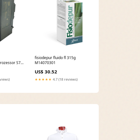
fisiodepur fluido fl 315g
rozessor S7-
M14070301
00-0AE0 MPI
US$ 30.52
S Hiquel
eviews)
★★★★★
4.7 (18 reviews)