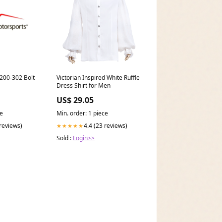
200-302 Bolt
Victorian Inspired White Ruffle
Dress Shirt for Men
US$ 29.05
ce
Min. order: 1 piece
 reviews)
4.4 (23 reviews)
★★★★★
Sold :
Login>>