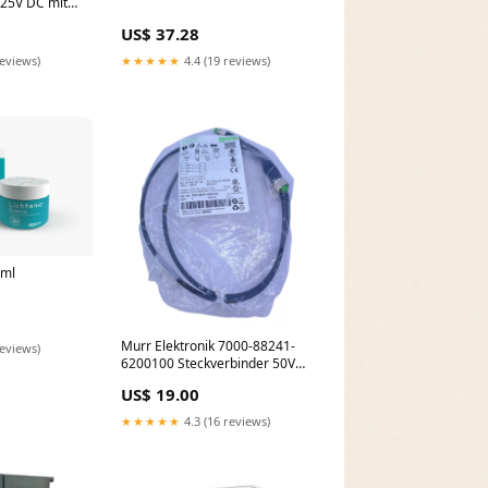
125V DC mit
osselventil
US$ 37.28
reviews)
★★★★★
4.4 (19 reviews)
0ml
Murr Elektronik 7000-88241-
reviews)
6200100 Steckverbinder 50V
AC 60V DC 4A 3-polig TEKEL
US$ 19.00
★★★★★
4.3 (16 reviews)