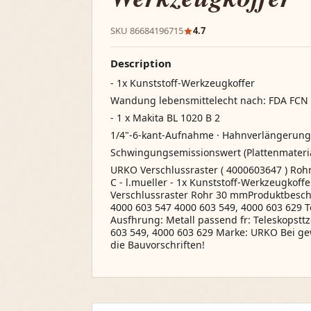
SKU 86684196715
4.7
Description
- 1x Kunststoff-Werkzeugkoffer
Wandung lebensmittelecht nach: FDA FCN 
- 1 x Makita BL 1020 B 2
1/4"-6-kant-Aufnahme · Hahnverlängerung
Schwingungsemissionswert (Plattenmaterial
URKO Verschlussraster ( 4000603647 ) Roh
C - l.mueller - 1x Kunststoff-Werkzeugkof
Verschlussraster Rohr 30 mmProduktbeschr
4000 603 547 4000 603 549, 4000 603 629 
Ausfhrung: Metall passend fr: Teleskopstt
603 549, 4000 603 629 Marke: URKO Bei ge
die Bauvorschriften!