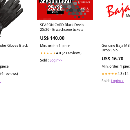
SEASON CARD Black Devils
25/26 - Erwachsene tickets
US$ 140.00
Genuine Baja MB
nder Gloves Black
Min. order: 1 piece
Drop Ship
4.0 (23 reviews)
★★★★★
US$ 16.70
0
Sold :
Login>>
Min. order: 1 pie
 piece
4.3 (14
 (6 reviews)
★★★★★
Sold :
Login>>
>