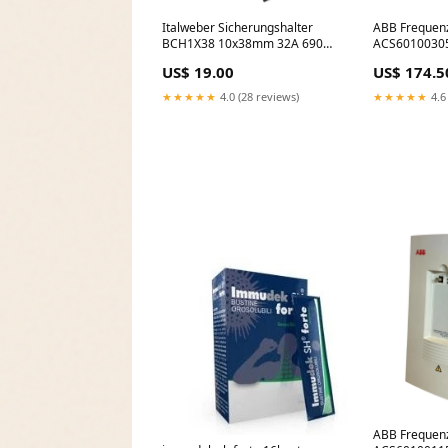
Italweber Sicherungshalter
ABB Frequen
BCH1X38 10x38mm 32A 690V
ACS60100305
2301038 für Feinsicherungen
ACS600 Abta
US$ 19.00
US$ 174.5
Hartmann & Braun
★★★★★
4.0 (28 reviews)
★★★★★
4.6
ABB Frequen