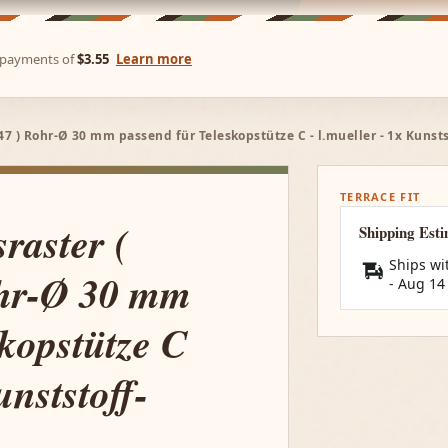
e payments of
$3.55
Learn more
7 ) Rohr-Ø 30 mm passend für Teleskopstütze C - l.mueller - 1x Kuns
TERRACE FIT
raster (
Shipping Est
Ships wi
hr-Ø 30 mm
-
Aug 14
skopstütze C
unststoff-