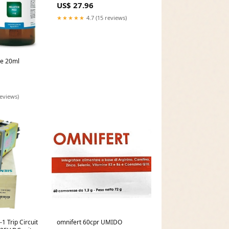
US$ 27.96
★★★★★
4.7 (15 reviews)
e 20ml
reviews)
 Trip Circuit
omnifert 60cpr UMIDO