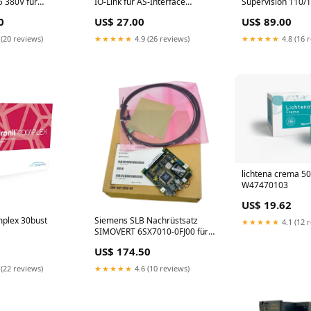
 380V für
IO-Link für AS-Interface
Supervision 110/
Antriebe Moeller
3RK1903-0AG00
Sockel Siemens Dr
0
US$ 27.00
US$ 89.00
Verbindungsmodul
Pneumatik
Datensteckverbinder
 (20 reviews)
★★★★★
4.9 (26 reviews)
★★★★★
4.8 (16 
lichtena crema 5
W47470103
US$ 19.62
mplex 30bust
Siemens SLB Nachrüstsatz
★★★★★
4.1 (12 
SIMOVERT 6SX7010-0FJ00 für
Lichtwellenleiter Industrie
US$ 174.50
Hartmann & Braun
 (22 reviews)
★★★★★
4.6 (10 reviews)