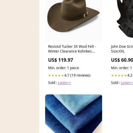
Resistol Tucker 3X Wool Felt -
John Doe Gri
Winter Clearance Kohnkes
Size:XXL
Own
US$ 119.97
US$ 60.9
Min. order: 1 piece
Min. order: 1
4.7 (19 reviews)
4.2
★★★★★
★★★★★
Sold :
Login>>
Sold :
Login>