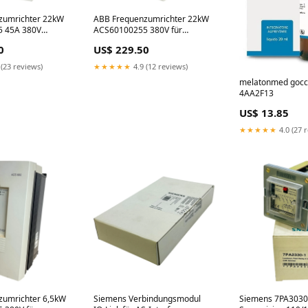
zumrichter 22kW
ABB Frequenzumrichter 22kW
 45A 380V
ACS60100255 380V für
stkopf
industrielle Anwendungen
0
US$ 229.50
Murr Elektronik
 (23 reviews)
★★★★★
4.9 (12 reviews)
melatonmed gocc
4AA2F13
US$ 13.85
★★★★★
4.0 (27 
zumrichter 6,5kW
Siemens Verbindungsmodul
Siemens 7PA3030-1