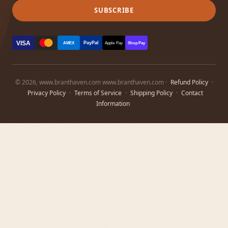
SUBSCRIBE
VISA
PayPal
AMEX
Apple Pay
Shop Pay
© 2026, www.branthaven.com www.branthaven.com ·
Refund Policy
·
Privacy Policy
·
Terms of Service
·
Shipping Policy
·
Contact
Information