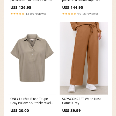
schwarz glnzend ribbed
combi 9 2015 schwarz
US$ 126.95
US$ 144.95
Titel:Default Title
glnzend Titel:Default Title
★★★★★
4.1 (30 reviews)
★★★★★
4.0 (26 reviews)
ONLY Leichte Bluse Taupe
SOYACONCEPT Weite Hose
Gray Pullover & Strickartikel
Camel Grey
für Damen
US$ 20.00
US$ 39.99