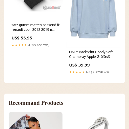
satz gummimatten passend fr
renault zoe i 2012 2019 ii
2019 t profil 4 teilig montage
US$ 55.95
clips Titel:Default Title
★★★★★
4.9 (9 reviews)
ONLY Backprint Hoody Soft
Chambray Apple Größe:S
US$ 39.99
★★★★★
4.3 (30 reviews)
Recommand Products