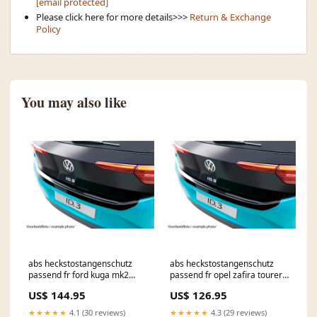
[email protected]
Please click here for more details>>>
Return & Exchange
Policy
You may also like
abs heckstostangenschutz
abs heckstostangenschutz
passend fr ford kuga mk2
passend fr opel zafira tourer
2013 2019 schwarz glnzend
2012 2019 schwarz glnzend
US$ 144.95
US$ 126.95
Titel:Default Title
Titel:Default Title
★★★★★
4.1 (30 reviews)
★★★★★
4.3 (29 reviews)