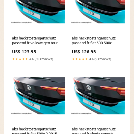
abs heckstostangenschutz
abs heckstostangenschutz
passend fr volkswagen touran
passend fr fiat 500 500c
9 2015 schwarz glnzend
abarth 4 2016 schwarz
US$ 123.95
US$ 126.95
KT135558KT
glnzend ribbed KT16029KT
★★★★★
4.6 (30 reviews)
★★★★★
4.4 (9 reviews)
abs heckstostangenschutz
abs heckstostangenschutz
passend fr fiat 500x 2 2015
passend fr skoda superb