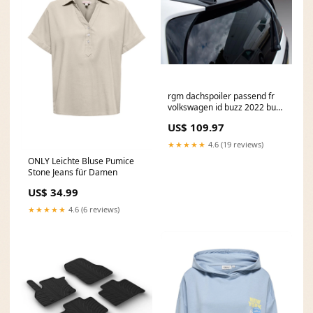
rgm dachspoiler passend fr
volkswagen id buzz 2022 bus
cargo modelle mit heckklappe
US$ 109.97
glnzend schwarz abs
Titel:Default Title
★★★★★
4.6 (19 reviews)
ONLY Leichte Bluse Pumice
Stone Jeans für Damen
US$ 34.99
★★★★★
4.6 (6 reviews)