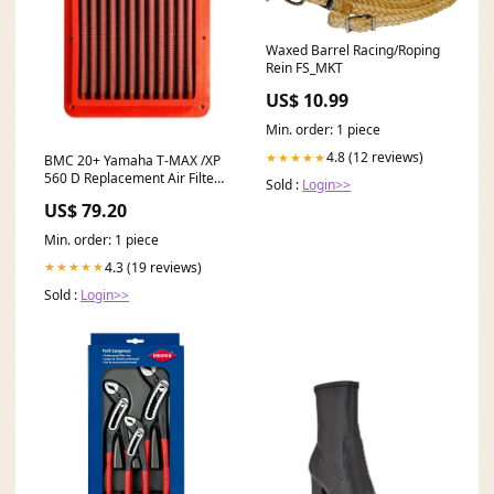
Waxed Barrel Racing/Roping
Rein FS_MKT
US$ 10.99
Min. order: 1 piece
4.8 (12 reviews)
★★★★★
BMC 20+ Yamaha T-MAX /XP
560 D Replacement Air Filter-
Sold :
Login>>
Race Drivetrain>Shifters
US$ 79.20
Min. order: 1 piece
4.3 (19 reviews)
★★★★★
Sold :
Login>>