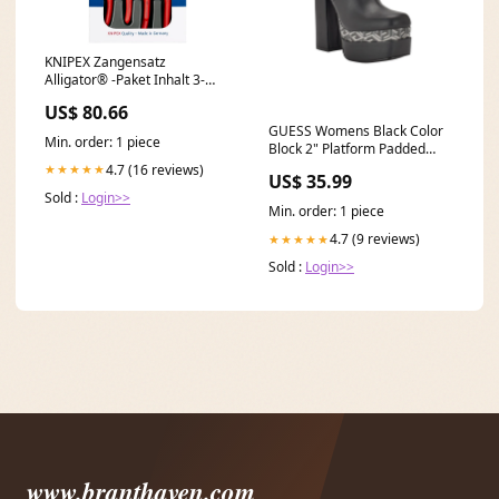
KNIPEX Zangensatz
Alligator® -Paket Inhalt 3-
teilig ( 4000795121 ) 2024-
US$ 80.66
Ama deaktiviert TIMM
GUESS Womens Black Color
Min. order: 1 piece
Block 2" Platform Padded
Stretch Caballa Square Toe
4.7 (16 reviews)
★★★★★
US$ 35.99
Block Heel Dress Booties M
Sold :
Login>>
Color:Black
Min. order: 1 piece
4.7 (9 reviews)
★★★★★
Sold :
Login>>
www.branthaven.com