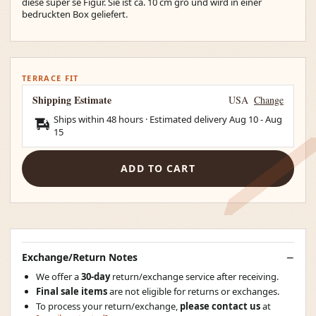
diese super se Figur. Sie ist ca. 10 cm gro und wird in einer
bedruckten Box geliefert.
TERRACE FIT
Shipping Estimate
USA
Change
Ships within 48 hours · Estimated delivery
Aug 10
-
Aug
15
ADD TO CART
Exchange/Return Notes
We offer a
30-day
return/exchange service after receiving.
Final sale items
are not eligible for returns or exchanges.
To process your return/exchange,
please contact us
at